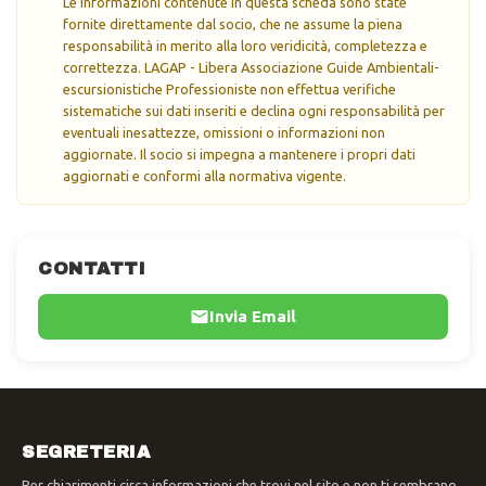
Le informazioni contenute in questa scheda sono state
fornite direttamente dal socio, che ne assume la piena
responsabilità in merito alla loro veridicità, completezza e
correttezza. LAGAP - Libera Associazione Guide Ambientali-
escursionistiche Professioniste non effettua verifiche
sistematiche sui dati inseriti e declina ogni responsabilità per
eventuali inesattezze, omissioni o informazioni non
aggiornate. Il socio si impegna a mantenere i propri dati
aggiornati e conformi alla normativa vigente.
CONTATTI
Invia Email
SEGRETERIA
Per chiarimenti circa informazioni che trovi nel sito e non ti sembrano