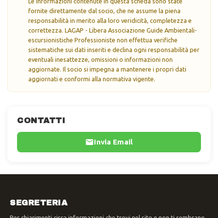
Le informazioni contenute in questa scheda sono state
fornite direttamente dal socio, che ne assume la piena
responsabilità in merito alla loro veridicità, completezza e
correttezza. LAGAP - Libera Associazione Guide Ambientali-
escursionistiche Professioniste non effettua verifiche
sistematiche sui dati inseriti e declina ogni responsabilità per
eventuali inesattezze, omissioni o informazioni non
aggiornate. Il socio si impegna a mantenere i propri dati
aggiornati e conformi alla normativa vigente.
CONTATTI
Invia Email
SEGRETERIA
Per chiarimenti circa informazioni che trovi nel sito e non ti sembrano