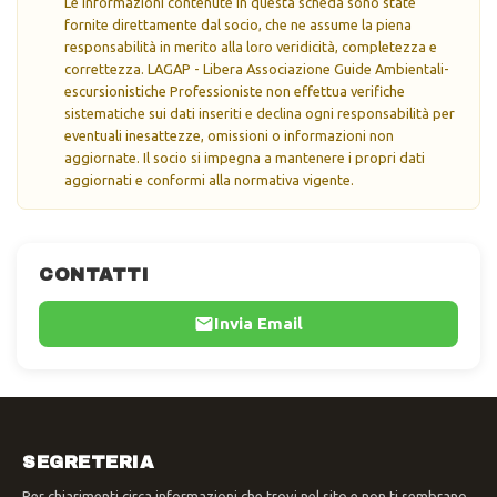
Le informazioni contenute in questa scheda sono state
fornite direttamente dal socio, che ne assume la piena
responsabilità in merito alla loro veridicità, completezza e
correttezza. LAGAP - Libera Associazione Guide Ambientali-
escursionistiche Professioniste non effettua verifiche
sistematiche sui dati inseriti e declina ogni responsabilità per
eventuali inesattezze, omissioni o informazioni non
aggiornate. Il socio si impegna a mantenere i propri dati
aggiornati e conformi alla normativa vigente.
CONTATTI
Invia Email
SEGRETERIA
Per chiarimenti circa informazioni che trovi nel sito e non ti sembrano