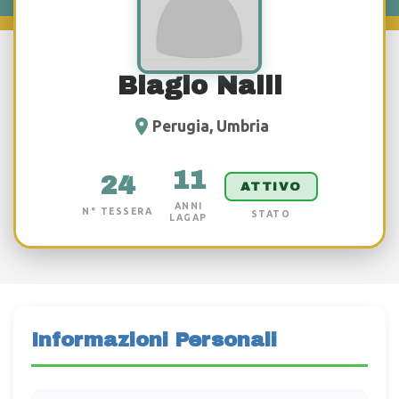
Biagio Nalli
Perugia, Umbria
11
24
ATTIVO
ANNI
N° TESSERA
STATO
LAGAP
Informazioni Personali