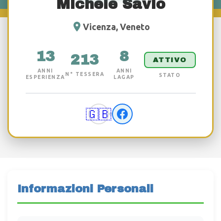
Michele Savio
Vicenza, Veneto
13
8
213
ATTIVO
ANNI
ANNI
N° TESSERA
STATO
ESPERIENZA
LAGAP
🇬🇧
Informazioni Personali