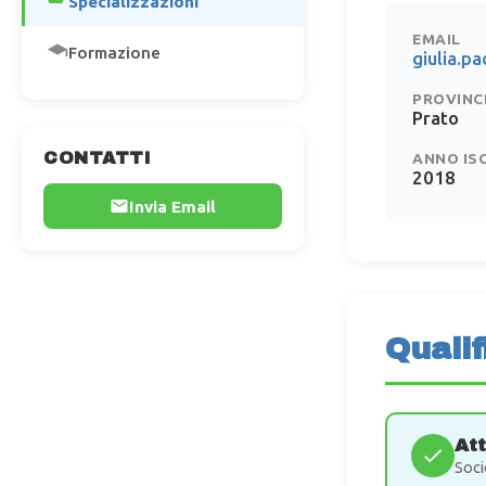
Specializzazioni
EMAIL
Formazione
giulia.p
PROVINC
Prato
CONTATTI
ANNO IS
2018
Invia Email
Qualif
At
Soci