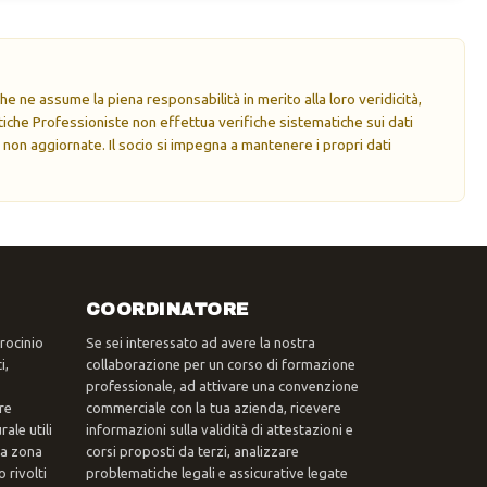
e ne assume la piena responsabilità in merito alla loro veridicità,
che Professioniste non effettua verifiche sistematiche sui dati
 non aggiornate. Il socio si impegna a mantenere i propri dati
COORDINATORE
trocinio
Se sei interessato ad avere la nostra
i,
collaborazione per un corso di formazione
professionale, ad attivare una convenzione
re
commerciale con la tua azienda, ricevere
ale utili
informazioni sulla validità di attestazioni e
tua zona
corsi proposti da terzi, analizzare
 rivolti
problematiche legali e assicurative legate