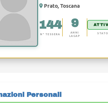
Prato, Toscana
9
144
ATTI
ANNI
STAT
N° TESSERA
LAGAP
mazioni Personali