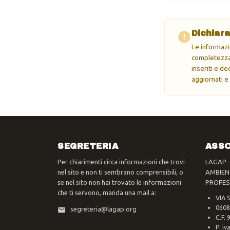
Dichiara
Le informazi
completezza 
inseriti e d
aggiornati e
SEGRETERIA
ASSO
Per chiarimenti circa informazioni che trovi
LAGAP 
nel sito e non ti sembrano comprensibili, o
AMBIEN
se nel sito non hai trovato le informazioni
PROFES
che ti servono, manda una mail a:
VIA 
0608
segreteria@lagap.org
C.F.
P. i