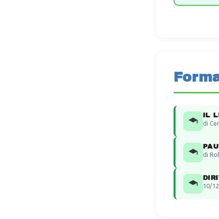
Forma
IL 
di Ce
PAU
di Ro
DIR
10/12