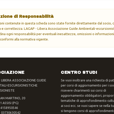
zione di Responsabilità
oni contenute in questa scheda sono state fornite direttamente dal socio, ch
e correttezza. LAGAP - Libera Associazione Guide Ambientali-escursionisti
eclina ogni responsabilità per eventuali inesattezze, omissioni o informazioni
 conformi alla normativa vigente.
CIAZIONE
CENTRO STUDI
- LIBERA ASSOCIAZIONE GUIDE
Se vuoi inoltrare una richiesta di pa
TALI-ESCURSIONISTICHE
per corsi di aggiornamento per i soc
SIONISTE
ricevere chiarimenti sui corsi di
aggiornamento obbligatori, propor
SAN MARTINO, 20
tematiche di approfondimento cultur
1 ASSISI (PG)
ai soci ecc. se vuoi sapere se nella 
 94158950546
si tengono corsi di approfondimento
va 03730630542