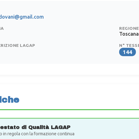
adovani@gmail.com
IA
REGIONE
Toscana
CRIZIONE LAGAP
N° TESS
144
iche
testato di Qualità LAGAP
o in regola con la formazione continua