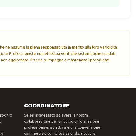
e ne assume la piena responsabilità in merito alla loro veridicità,
che Professioniste non effettua verifiche sistematiche sui dati
 non aggiornate. Il socio si impegna a mantenere i propri dati
COORDINATORE
trocinio
Se sei interessato ad avere la nostra
i,
collaborazione per un corso di formazione
professionale, ad attivare una convenzione
re
commerciale con la tua azienda, ricevere