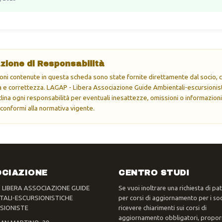
zione di Responsabilità
oni contenute in questa scheda sono state fornite direttamente dal socio, ch
e correttezza. LAGAP - Libera Associazione Guide Ambientali-escursionisti
eclina ogni responsabilità per eventuali inesattezze, omissioni o informazioni
 conformi alla normativa vigente.
CIAZIONE
CENTRO STUDI
- LIBERA ASSOCIAZIONE GUIDE
Se vuoi inoltrare una richiesta di pa
TALI-ESCURSIONISTICHE
per corsi di aggiornamento per i soc
SIONISTE
ricevere chiarimenti sui corsi di
aggiornamento obbligatori, propor