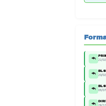
Forma
PRI
22/02
BLS
20/02
BLS
09/07
DIR
28/12