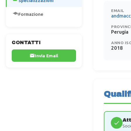
Specializzazioni
EMAIL
Formazione
andmacc
PROVINC
Perugia
CONTATTI
ANNO IS
2018
Invia Email
Qualif
At
Soci