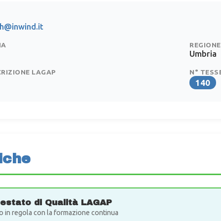
h@inwind.it
IA
REGIONE
Umbria
CRIZIONE LAGAP
N° TESS
140
iche
testato di Qualità LAGAP
o in regola con la formazione continua