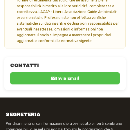
responsabilità in merito alla loro veridicità, completezza e
correttezza. LAGAP - Libera Associazione Guide Ambientali-
escursionistiche Professioniste non effettua verifiche
sistematiche sui dati inseriti e declina ogni responsabilità per
eventuali inesattezze, omissioni o informazioni non
aggiornate. Il socio si impegna a mantenere i propri dati
aggiornati e conformi alla normativa vigente.
CONTATTI
Invia Email
SEGRETERIA
Per chiarimenti circa informazioni che trovi nel sito e non ti sembrano
comprensibili, o se nel sito non hai trovato le informazioni che ti