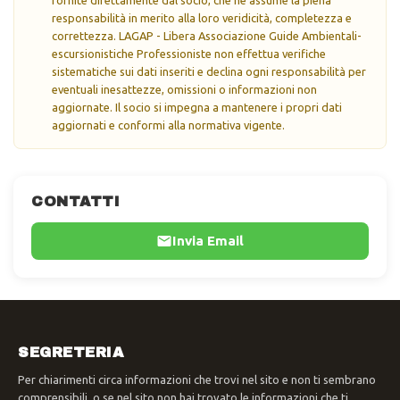
responsabilità in merito alla loro veridicità, completezza e
correttezza. LAGAP - Libera Associazione Guide Ambientali-
escursionistiche Professioniste non effettua verifiche
sistematiche sui dati inseriti e declina ogni responsabilità per
eventuali inesattezze, omissioni o informazioni non
aggiornate. Il socio si impegna a mantenere i propri dati
aggiornati e conformi alla normativa vigente.
CONTATTI
Invia Email
SEGRETERIA
Per chiarimenti circa informazioni che trovi nel sito e non ti sembrano
comprensibili, o se nel sito non hai trovato le informazioni che ti