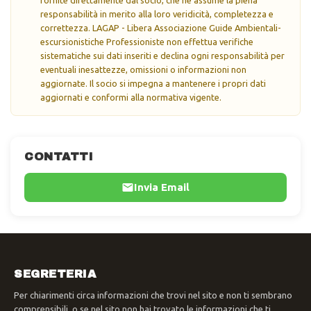
responsabilità in merito alla loro veridicità, completezza e
correttezza. LAGAP - Libera Associazione Guide Ambientali-
escursionistiche Professioniste non effettua verifiche
sistematiche sui dati inseriti e declina ogni responsabilità per
eventuali inesattezze, omissioni o informazioni non
aggiornate. Il socio si impegna a mantenere i propri dati
aggiornati e conformi alla normativa vigente.
CONTATTI
Invia Email
SEGRETERIA
Per chiarimenti circa informazioni che trovi nel sito e non ti sembrano
comprensibili, o se nel sito non hai trovato le informazioni che ti