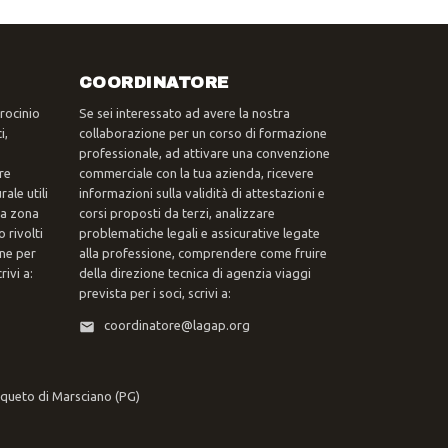
COORDINATORE
trocinio
Se sei interessato ad avere la nostra
i,
collaborazione per un corso di formazione
professionale, ad attivare una convenzione
re
commerciale con la tua azienda, ricevere
ale utili
informazioni sulla validità di attestazioni e
tua zona
corsi proposti da terzi, analizzare
 rivolti
problematiche legali e assicurative legate
one per
alla professione, comprendere come fruire
ivi a:
della direzione tecnica di agenzia viaggi
prevista per i soci, scrivi a:
coordinatore@lagap.org
rqueto di Marsciano (PG)