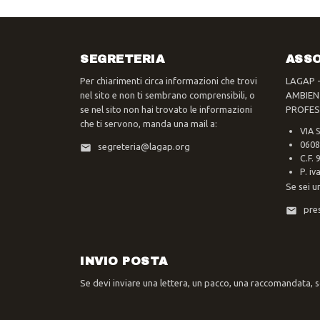
SEGRETERIA
ASSO
Per chiarimenti circa informazioni che trovi
LAGAP 
nel sito e non ti sembrano comprensibili, o
AMBIEN
se nel sito non hai trovato le informazioni
PROFES
che ti servono, manda una mail a:
VIA 
0608
segreteria@lagap.org
C.F.
P. i
Se sei u
pre
INVIO POSTA
Se devi inviare una lettera, un pacco, una raccomandata, sc