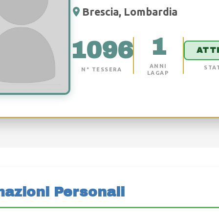
Brescia, Lombardia
1
1096
ATT
ANNI
STA
N° TESSERA
LAGAP
mazioni Personali