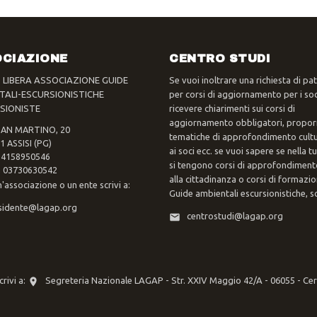
CIAZIONE
CENTRO STUDI
- LIBERA ASSOCIAZIONE GUIDE
Se vuoi inoltrare una richiesta di pa
TALI-ESCURSIONISTICHE
per corsi di aggiornamento per i soc
SIONISTE
ricevere chiarimenti sui corsi di
aggiornamento obbligatori, propor
SAN MARTINO, 20
tematiche di approfondimento cultur
1 ASSISI (PG)
ai soci ecc. se vuoi sapere se nella 
 94158950546
si tengono corsi di approfondimento
va 03730630542
alla cittadinanza o corsi di formazi
n'associazione o un ente scrivi a:
Guide ambientali escursionistiche, scr
sidente@lagap.org
centrostudi@lagap.org
rivi a:
Segreteria Nazionale LAGAP - Str. XXIV Maggio 42/A - 06055 - Ce