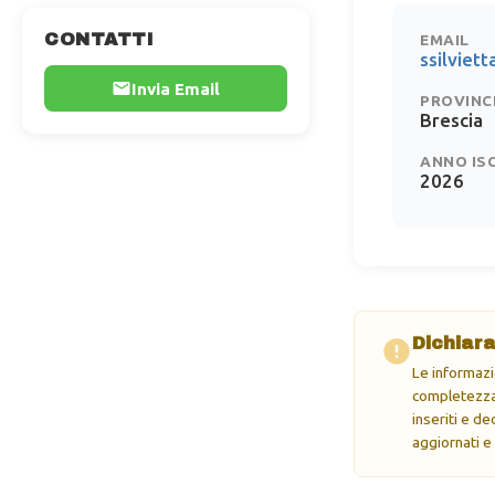
CONTATTI
EMAIL
ssilvie
Invia Email
PROVINC
Brescia
ANNO IS
2026
Dichiara
Le informazi
completezza 
inseriti e d
aggiornati e