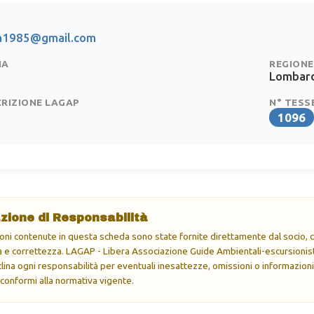
tta1985@gmail.com
IA
REGIONE
Lombard
CRIZIONE LAGAP
N° TESS
1096
zione di Responsabilità
oni contenute in questa scheda sono state fornite direttamente dal socio, ch
e correttezza. LAGAP - Libera Associazione Guide Ambientali-escursionisti
eclina ogni responsabilità per eventuali inesattezze, omissioni o informazioni
 conformi alla normativa vigente.