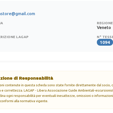
astore@gmail.com
IA
REGIONE
Veneto
CRIZIONE LAGAP
N° TESS
1094
zione di Responsabilità
oni contenute in questa scheda sono state fornite direttamente dal socio, ch
e correttezza. LAGAP - Libera Associazione Guide Ambientali-escursionisti
eclina ogni responsabilità per eventuali inesattezze, omissioni o informazioni
 conformi alla normativa vigente.