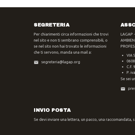
SEGRETERIA
ASSO
Per chiarimenti circa informazioni che trovi
LAGAP 
nel sito e non ti sembrano comprensibili, o
AMBIEN
se nel sito non hai trovato le informazioni
PROFES
che ti servono, manda una mail a:
VIA 
0608
segreteria@lagap.org
C.F.
P. i
Se sei u
pre
INVIO POSTA
Se devi inviare una lettera, un pacco, una raccomandata, sc