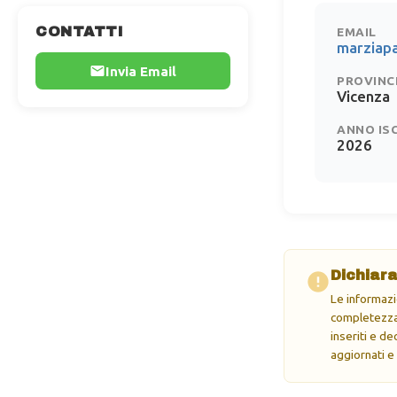
CONTATTI
EMAIL
marziap
Invia Email
PROVINC
Vicenza
ANNO IS
2026
Dichiara
Le informazi
completezza 
inseriti e d
aggiornati e