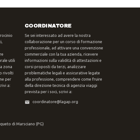
COORDINATORE
trocinio
Se sei interessato ad avere la nostra
i,
collaborazione per un corso di formazione
professionale, ad attivare una convenzione
re
commerciale con la tua azienda, ricevere
ale utili
informazioni sulla validità di attestazioni e
tua zona
corsi proposti da terzi, analizzare
 rivolti
problematiche legali e assicurative legate
one per
alla professione, comprendere come fruire
ivi a:
della direzione tecnica di agenzia viaggi
prevista per i soci, scrivi a:
coordinatore@lagap.org
rqueto di Marsciano (PG)