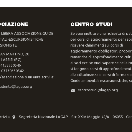
CIAZIONE
CENTRO STUDI
- LIBERA ASSOCIAZIONE GUIDE
Se vuoi inoltrare una richiesta di pa
TALI-ESCURSIONISTICHE
per corsi di aggiornamento per i soc
SIONISTE
ricevere chiarimenti sui corsi di
aggiornamento obbligatori, propor
SAN MARTINO, 20
tematiche di approfondimento cultur
1 ASSISI (PG)
ai soci ecc. se vuoi sapere se nella 
 94158950546
si tengono corsi di approfondimento
va 03730630542
alla cittadinanza o corsi di formazi
n'associazione o un ente scrivi a:
Guide ambientali escursionistiche, scr
sidente@lagap.org
centrostudi@lagap.org
rivi a:
Segreteria Nazionale LAGAP - Str. XXIV Maggio 42/A - 06055 - Ce