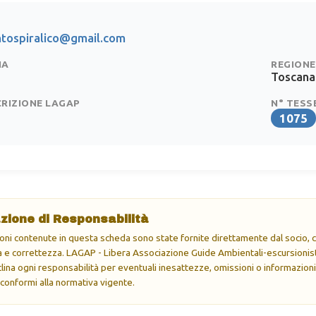
tospiralico@gmail.com
IA
REGIONE
Toscana
CRIZIONE LAGAP
N° TESS
1075
zione di Responsabilità
oni contenute in questa scheda sono state fornite direttamente dal socio, ch
e correttezza. LAGAP - Libera Associazione Guide Ambientali-escursionisti
eclina ogni responsabilità per eventuali inesattezze, omissioni o informazioni
 conformi alla normativa vigente.