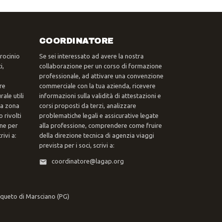
COORDINATORE
trocinio
Se sei interessato ad avere la nostra
i,
collaborazione per un corso di formazione
professionale, ad attivare una convenzione
re
commerciale con la tua azienda, ricevere
ale utili
informazioni sulla validità di attestazioni e
tua zona
corsi proposti da terzi, analizzare
 rivolti
problematiche legali e assicurative legate
one per
alla professione, comprendere come fruire
ivi a:
della direzione tecnica di agenzia viaggi
prevista per i soci, scrivi a:
coordinatore@lagap.org
rqueto di Marsciano (PG)