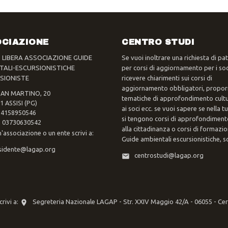
CIAZIONE
CENTRO STUDI
- LIBERA ASSOCIAZIONE GUIDE
Se vuoi inoltrare una richiesta di pa
TALI-ESCURSIONISTICHE
per corsi di aggiornamento per i soc
SIONISTE
ricevere chiarimenti sui corsi di
aggiornamento obbligatori, propor
SAN MARTINO, 20
tematiche di approfondimento cultur
1 ASSISI (PG)
ai soci ecc. se vuoi sapere se nella 
 94158950546
si tengono corsi di approfondimento
va 03730630542
alla cittadinanza o corsi di formazi
n'associazione o un ente scrivi a:
Guide ambientali escursionistiche, scr
sidente@lagap.org
centrostudi@lagap.org
rivi a:
Segreteria Nazionale LAGAP - Str. XXIV Maggio 42/A - 06055 - Ce