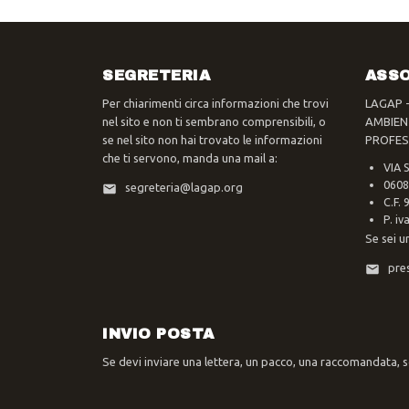
SEGRETERIA
ASSO
Per chiarimenti circa informazioni che trovi
LAGAP 
nel sito e non ti sembrano comprensibili, o
AMBIEN
se nel sito non hai trovato le informazioni
PROFES
che ti servono, manda una mail a:
VIA 
0608
segreteria@lagap.org
C.F.
P. i
Se sei u
pre
INVIO POSTA
Se devi inviare una lettera, un pacco, una raccomandata, sc