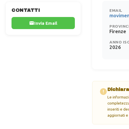
CONTATTI
EMAIL
movimen
Invia Email
PROVINC
Firenze
ANNO IS
2026
Dichiara
Le informazi
completezza 
inseriti e d
aggiornati e