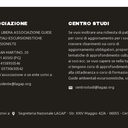
CIAZIONE
CENTRO STUDI
- LIBERA ASSOCIAZIONE GUIDE
Se vuoi inoltrare una richiesta di pa
TALI-ESCURSIONISTICHE
per corsi di aggiornamento per i soc
SIONISTE
ricevere chiarimenti sui corsi di
aggiornamento obbligatori, propor
SAN MARTINO, 20
tematiche di approfondimento cultur
1 ASSISI (PG)
ai soci ecc. se vuoi sapere se nella 
 94158950546
si tengono corsi di approfondimento
va 03730630542
alla cittadinanza o corsi di formazi
n'associazione o un ente scrivi a:
Guide ambientali escursionistiche, scr
sidente@lagap.org
centrostudi@lagap.org
rivi a:
Segreteria Nazionale LAGAP - Str. XXIV Maggio 42/A - 06055 - Ce