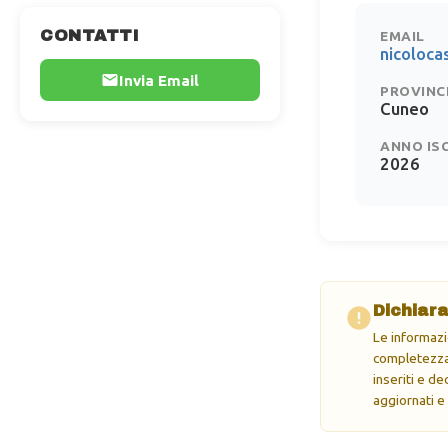
CONTATTI
EMAIL
nicoloc
Invia Email
PROVINC
Cuneo
ANNO IS
2026
Dichiara
Le informazi
completezza 
inseriti e d
aggiornati e