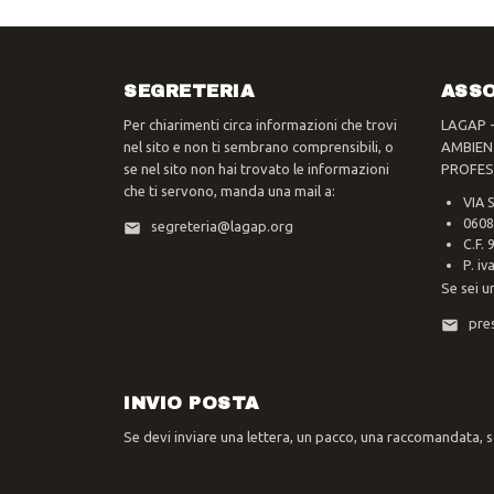
SEGRETERIA
ASSO
Per chiarimenti circa informazioni che trovi
LAGAP 
nel sito e non ti sembrano comprensibili, o
AMBIEN
se nel sito non hai trovato le informazioni
PROFES
che ti servono, manda una mail a:
VIA 
0608
segreteria@lagap.org
C.F.
P. i
Se sei u
pre
INVIO POSTA
Se devi inviare una lettera, un pacco, una raccomandata, sc