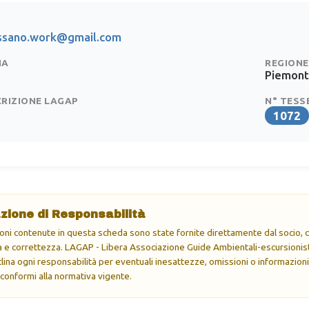
assano.work@gmail.com
IA
REGIONE
Piemon
CRIZIONE LAGAP
N° TESS
1072
zione di Responsabilità
oni contenute in questa scheda sono state fornite direttamente dal socio, ch
e correttezza. LAGAP - Libera Associazione Guide Ambientali-escursionisti
eclina ogni responsabilità per eventuali inesattezze, omissioni o informazioni
 conformi alla normativa vigente.