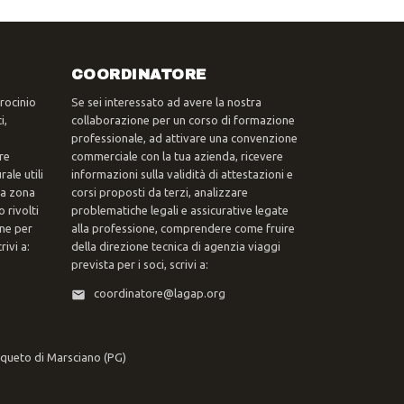
COORDINATORE
trocinio
Se sei interessato ad avere la nostra
i,
collaborazione per un corso di formazione
professionale, ad attivare una convenzione
re
commerciale con la tua azienda, ricevere
ale utili
informazioni sulla validità di attestazioni e
tua zona
corsi proposti da terzi, analizzare
 rivolti
problematiche legali e assicurative legate
one per
alla professione, comprendere come fruire
ivi a:
della direzione tecnica di agenzia viaggi
prevista per i soci, scrivi a:
coordinatore@lagap.org
rqueto di Marsciano (PG)