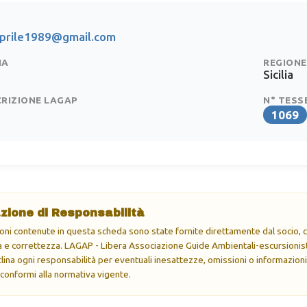
aprile1989@gmail.com
IA
REGIONE
Sicilia
CRIZIONE LAGAP
N° TESS
1069
zione di Responsabilità
oni contenute in questa scheda sono state fornite direttamente dal socio, ch
e correttezza. LAGAP - Libera Associazione Guide Ambientali-escursionisti
eclina ogni responsabilità per eventuali inesattezze, omissioni o informazioni
 conformi alla normativa vigente.