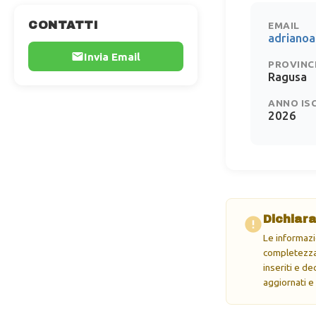
CONTATTI
EMAIL
adriano
Invia Email
PROVINC
Ragusa
ANNO IS
2026
Dichiara
Le informazi
completezza 
inseriti e d
aggiornati e