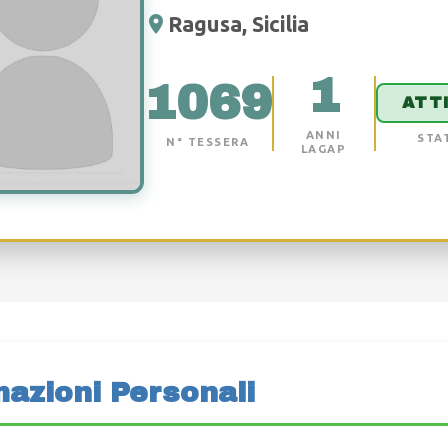
Ragusa, Sicilia
1
1069
ATT
ANNI
STA
N° TESSERA
LAGAP
mazioni Personali