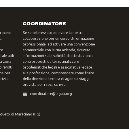
COORDINATORE
trocinio
Se sei interessato ad avere la nostra
i,
collaborazione per un corso di formazione
professionale, ad attivare una convenzione
re
commerciale con la tua azienda, ricevere
ale utili
informazioni sulla validità di attestazioni e
tua zona
corsi proposti da terzi, analizzare
 rivolti
problematiche legali e assicurative legate
one per
alla professione, comprendere come fruire
ivi a:
della direzione tecnica di agenzia viaggi
prevista per i soci, scrivi a:
coordinatore@lagap.org
rqueto di Marsciano (PG)