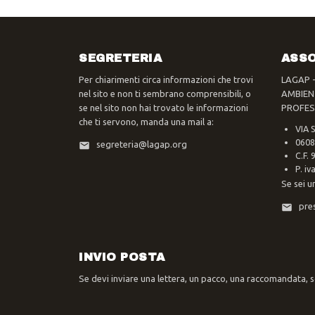
SEGRETERIA
ASSO
Per chiarimenti circa informazioni che trovi
LAGAP 
nel sito e non ti sembrano comprensibili, o
AMBIEN
se nel sito non hai trovato le informazioni
PROFES
che ti servono, manda una mail a:
VIA 
0608
segreteria@lagap.org
C.F.
P. i
Se sei u
pre
INVIO POSTA
Se devi inviare una lettera, un pacco, una raccomandata, sc