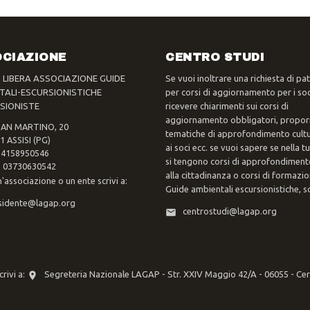
CIAZIONE
CENTRO STUDI
- LIBERA ASSOCIAZIONE GUIDE
Se vuoi inoltrare una richiesta di pa
TALI-ESCURSIONISTICHE
per corsi di aggiornamento per i soc
SIONISTE
ricevere chiarimenti sui corsi di
aggiornamento obbligatori, propor
SAN MARTINO, 20
tematiche di approfondimento cultur
1 ASSISI (PG)
ai soci ecc. se vuoi sapere se nella 
 94158950546
si tengono corsi di approfondimento
va 03730630542
alla cittadinanza o corsi di formazi
n'associazione o un ente scrivi a:
Guide ambientali escursionistiche, scr
sidente@lagap.org
centrostudi@lagap.org
rivi a:
Segreteria Nazionale LAGAP - Str. XXIV Maggio 42/A - 06055 - Ce