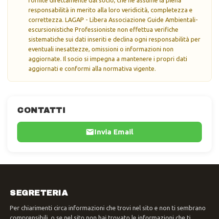
responsabilità in merito alla loro veridicità, completezza e
correttezza. LAGAP - Libera Associazione Guide Ambientali-
escursionistiche Professioniste non effettua verifiche
sistematiche sui dati inseriti e declina ogni responsabilità per
eventuali inesattezze, omissioni o informazioni non
aggiornate. Il socio si impegna a mantenere i propri dati
aggiornati e conformi alla normativa vigente.
CONTATTI
Invia Email
SEGRETERIA
Per chiarimenti circa informazioni che trovi nel sito e non ti sembrano
comprensibili, o se nel sito non hai trovato le informazioni che ti