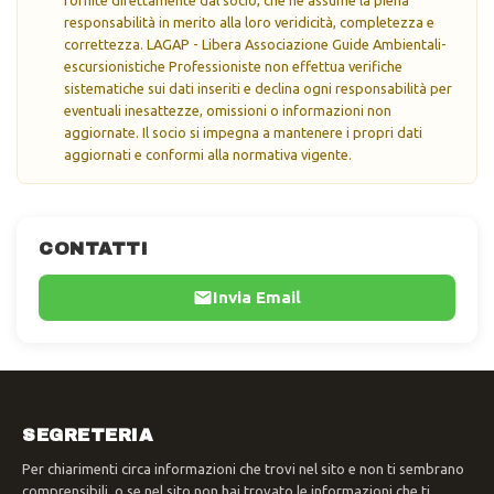
responsabilità in merito alla loro veridicità, completezza e
correttezza. LAGAP - Libera Associazione Guide Ambientali-
escursionistiche Professioniste non effettua verifiche
sistematiche sui dati inseriti e declina ogni responsabilità per
eventuali inesattezze, omissioni o informazioni non
aggiornate. Il socio si impegna a mantenere i propri dati
aggiornati e conformi alla normativa vigente.
CONTATTI
Invia Email
SEGRETERIA
Per chiarimenti circa informazioni che trovi nel sito e non ti sembrano
comprensibili, o se nel sito non hai trovato le informazioni che ti