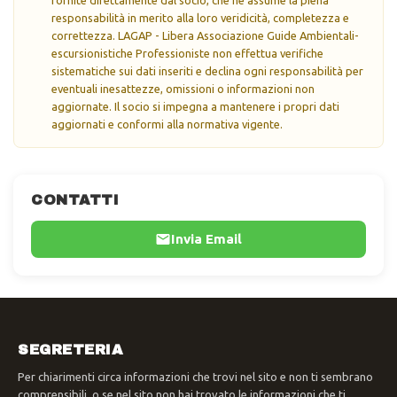
responsabilità in merito alla loro veridicità, completezza e
correttezza. LAGAP - Libera Associazione Guide Ambientali-
escursionistiche Professioniste non effettua verifiche
sistematiche sui dati inseriti e declina ogni responsabilità per
eventuali inesattezze, omissioni o informazioni non
aggiornate. Il socio si impegna a mantenere i propri dati
aggiornati e conformi alla normativa vigente.
CONTATTI
Invia Email
SEGRETERIA
Per chiarimenti circa informazioni che trovi nel sito e non ti sembrano
comprensibili, o se nel sito non hai trovato le informazioni che ti