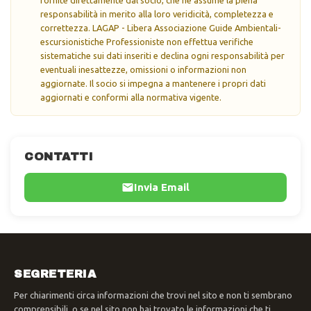
responsabilità in merito alla loro veridicità, completezza e
correttezza. LAGAP - Libera Associazione Guide Ambientali-
escursionistiche Professioniste non effettua verifiche
sistematiche sui dati inseriti e declina ogni responsabilità per
eventuali inesattezze, omissioni o informazioni non
aggiornate. Il socio si impegna a mantenere i propri dati
aggiornati e conformi alla normativa vigente.
CONTATTI
Invia Email
SEGRETERIA
Per chiarimenti circa informazioni che trovi nel sito e non ti sembrano
comprensibili, o se nel sito non hai trovato le informazioni che ti