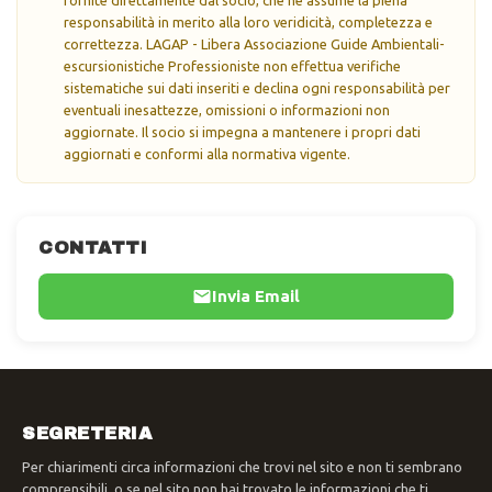
responsabilità in merito alla loro veridicità, completezza e
correttezza. LAGAP - Libera Associazione Guide Ambientali-
escursionistiche Professioniste non effettua verifiche
sistematiche sui dati inseriti e declina ogni responsabilità per
eventuali inesattezze, omissioni o informazioni non
aggiornate. Il socio si impegna a mantenere i propri dati
aggiornati e conformi alla normativa vigente.
CONTATTI
Invia Email
SEGRETERIA
Per chiarimenti circa informazioni che trovi nel sito e non ti sembrano
comprensibili, o se nel sito non hai trovato le informazioni che ti