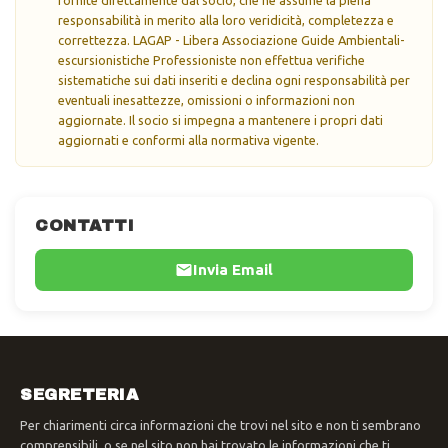
responsabilità in merito alla loro veridicità, completezza e
correttezza. LAGAP - Libera Associazione Guide Ambientali-
escursionistiche Professioniste non effettua verifiche
sistematiche sui dati inseriti e declina ogni responsabilità per
eventuali inesattezze, omissioni o informazioni non
aggiornate. Il socio si impegna a mantenere i propri dati
aggiornati e conformi alla normativa vigente.
CONTATTI
Invia Email
SEGRETERIA
Per chiarimenti circa informazioni che trovi nel sito e non ti sembrano
comprensibili, o se nel sito non hai trovato le informazioni che ti