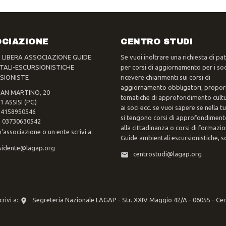
CIAZIONE
CENTRO STUDI
- LIBERA ASSOCIAZIONE GUIDE
Se vuoi inoltrare una richiesta di pa
TALI-ESCURSIONISTICHE
per corsi di aggiornamento per i soc
SIONISTE
ricevere chiarimenti sui corsi di
aggiornamento obbligatori, propor
SAN MARTINO, 20
tematiche di approfondimento cultur
1 ASSISI (PG)
ai soci ecc. se vuoi sapere se nella 
 94158950546
si tengono corsi di approfondimento
va 03730630542
alla cittadinanza o corsi di formazi
n'associazione o un ente scrivi a:
Guide ambientali escursionistiche, scr
sidente@lagap.org
centrostudi@lagap.org
rivi a:
Segreteria Nazionale LAGAP - Str. XXIV Maggio 42/A - 06055 - Ce