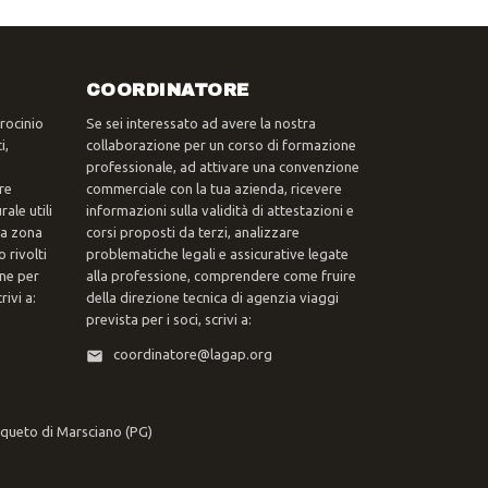
COORDINATORE
trocinio
Se sei interessato ad avere la nostra
i,
collaborazione per un corso di formazione
professionale, ad attivare una convenzione
re
commerciale con la tua azienda, ricevere
ale utili
informazioni sulla validità di attestazioni e
tua zona
corsi proposti da terzi, analizzare
 rivolti
problematiche legali e assicurative legate
one per
alla professione, comprendere come fruire
ivi a:
della direzione tecnica di agenzia viaggi
prevista per i soci, scrivi a:
coordinatore@lagap.org
rqueto di Marsciano (PG)