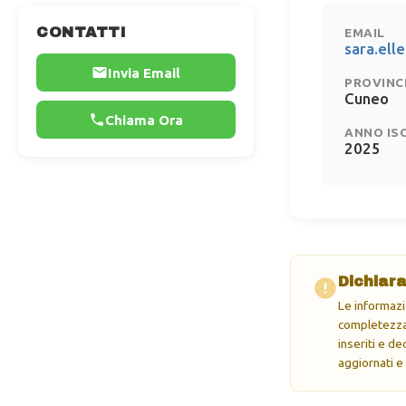
CONTATTI
EMAIL
sara.el
Invia Email
PROVINC
Cuneo
Chiama Ora
ANNO IS
2025
Dichiara
Le informazi
completezza 
inseriti e d
aggiornati e