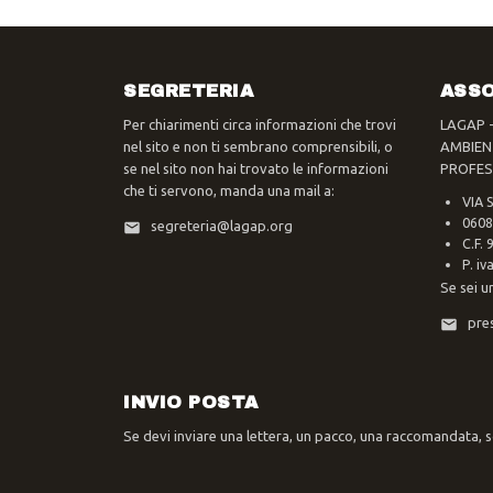
SEGRETERIA
ASSO
Per chiarimenti circa informazioni che trovi
LAGAP 
nel sito e non ti sembrano comprensibili, o
AMBIEN
se nel sito non hai trovato le informazioni
PROFES
che ti servono, manda una mail a:
VIA 
0608
segreteria@lagap.org
C.F.
P. i
Se sei u
pre
INVIO POSTA
Se devi inviare una lettera, un pacco, una raccomandata, sc