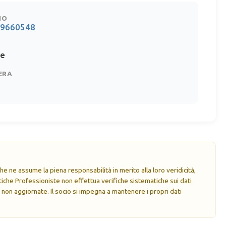
NO
09660548
te
ERA
e ne assume la piena responsabilità in merito alla loro veridicità,
che Professioniste non effettua verifiche sistematiche sui dati
 non aggiornate. Il socio si impegna a mantenere i propri dati