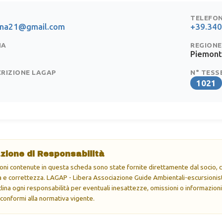
TELEFO
lena21@gmail.com
+39.34
IA
REGIONE
Piemon
CRIZIONE LAGAP
N° TESS
1021
zione di Responsabilità
oni contenute in questa scheda sono state fornite direttamente dal socio, ch
e correttezza. LAGAP - Libera Associazione Guide Ambientali-escursionisti
eclina ogni responsabilità per eventuali inesattezze, omissioni o informazioni
 conformi alla normativa vigente.