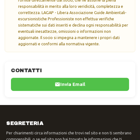
responsabilità in merito alla loro veridicità, completezza e
correttezza. LAGAP - Libera Associazione Guide Ambientali-
escursionistiche Professioniste non effettua verifiche
sistematiche sui dati inseriti e declina ogni responsabilità per
eventuali inesattezze, omissioni o informazioni non
aggiornate. Il socio si impegna a mantenere i propri dati
aggiornati e conformi alla normativa vigente.
CONTATTI
Invia Email
SEGRETERIA
Per chiarimenti circa informazioni che trovi nel sito e non ti sembrano
comprensibili, o se nel sito non hai trovato le informazioni che ti